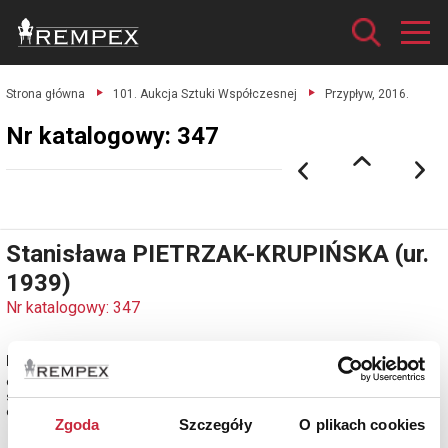
Strona główna
101. Aukcja Sztuki Współczesnej
Przypływ, 2016.
Nr katalogowy: 347
Stanisława PIETRZAK-KRUPIŃSKA (ur.
1939)
Nr katalogowy: 347
Przypływ, 2016
olej, płyta; 23 x 29 cm (w świetle passe-partout);
sygn. i dat. l. g.: SPK/2016 (inicjał wiązany w prostokącie);
estymacja: 3 500 - 4 000 zł
Zgoda
Szczegóły
O plikach cookies