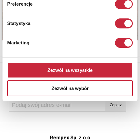
Preferencje
Statystyka
Marketing
Newsletter
Zezwól na wszystkie
Aby otrzymywać informacje o nowych aukcjach, prosimy podać
adres e-mail
Zezwól na wybór
Rempex Sp. z o.o