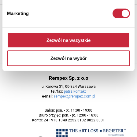
Newsletter
Marketing
Aby otrzymywać informacje o nowych aukcjach, prosimy podać
adres e-mail
Zezwól na wszystkie
Zezwól na wybór
Rempex Sp. z o.o
ul Karowa 31, 00-324 Warszawa
tel/fax:
patrz kontakt
e-mail:
rempex@rempex.com.pl
Salon: pon. - pt. 11:00 - 19:00
Biuro przyjęć: pon. - pt. 12:00 - 18:00
Konto: 24 1910 1048 2252 8132 8822 0001