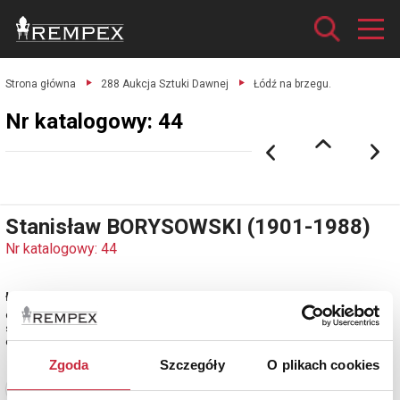
Strona główna
288 Aukcja Sztuki Dawnej
Łódź na brzegu.
Nr katalogowy: 44
Stanisław BORYSOWSKI (1901-1988)
Nr katalogowy: 44
Łódź na brzegu
olej, płótno naklejone na sklejkę; 37 x 44 cm;
sygn. p. d.: Borysowski
estymacja: 4 000 - 4 800 zł
Zgoda
Szczegóły
O plikach cookies
Zobacz pełne informacje