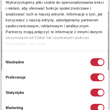
Zobacz pełne informacje
Wykorzystujemy pliki cookie do spersonalizowania treści
i reklam, aby oferować funkcje społecznościowe i
analizować ruch w naszej witrynie. Informacje o tym, jak
korzystasz z naszej witryny, udostępniamy partnerom
społecznościowym, reklamowym i analitycznym.
Partnerzy mogą połączyć te informacje z innymi danymi
otrzymanymi od Ciebie lub uzyskanymi podczas
korzystania z ich usług.
Wybór
Niezbędne
zgody
Preferencje
Statystyka
Newsletter
Aby otrzymywać informacje o nowych aukcjach, prosimy podać
adres e-mail
Marketing