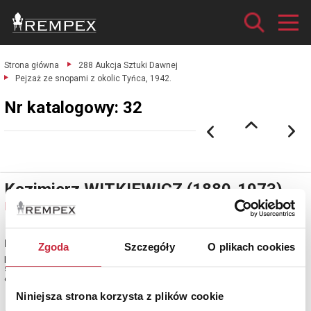
Strona główna
288 Aukcja Sztuki Dawnej
Pejzaż ze snopami z okolic Tyńca, 1942.
Nr katalogowy: 32
Kazimierz WITKIEWICZ (1880-1973)
Nr katalogowy: 32
Pejzaż ze snopami z okolic Tyńca, 1942
Zgoda
Szczegóły
O plikach cookies
pastel, tektura, 23,5 x 43 cm (w świetle oprawy);
sygn., dat. i opisany l. d.: Tyniec 1942 K. Witkiewicz (ołówkiem).
estymacja: 2 000 - 2 400 zł
Niniejsza strona korzysta z plików cookie