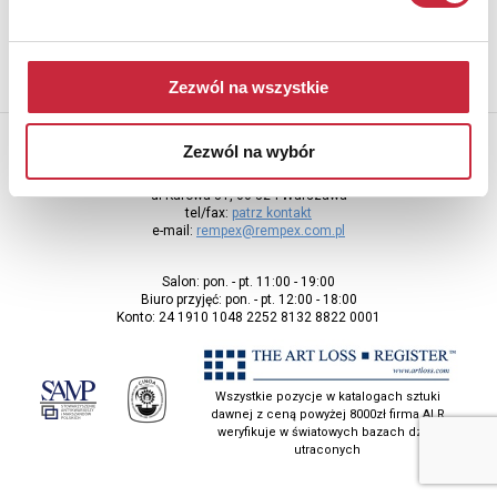
Zezwól na wszystkie
Zezwól na wybór
Rempex Sp. z o.o
ul Karowa 31, 00-324 Warszawa
tel/fax:
patrz kontakt
e-mail:
rempex@rempex.com.pl
Salon: pon. - pt. 11:00 - 19:00
Biuro przyjęć: pon. - pt. 12:00 - 18:00
Konto: 24 1910 1048 2252 8132 8822 0001
Wszystkie pozycje w katalogach sztuki
dawnej z ceną powyżej 8000zł firma ALR
weryfikuje w światowych bazach dzieł
utraconych