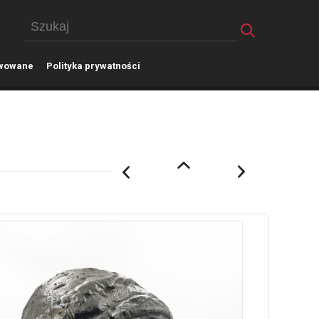
wowane
P
olityka prywatności