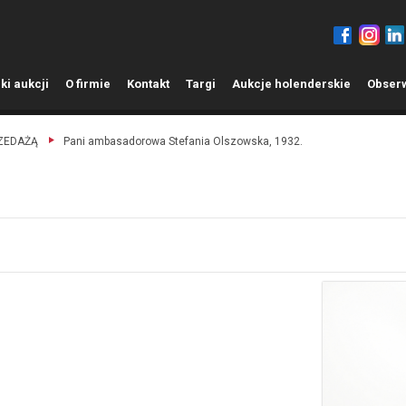
ki aukcji
O
firmie
K
ontakt
T
argi
A
ukcje holenderskie
O
bser
RZEDAŻĄ
Pani ambasadorowa Stefania Olszowska, 1932.