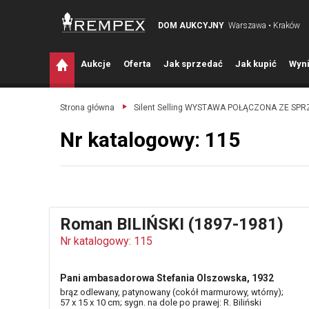
DOM AUKCYJNY
Warszawa • Kraków
A
ukcje
O
ferta
J
ak sprzedać
J
ak kupić
W
yni
Strona główna
Silent Selling WYSTAWA POŁĄCZONA ZE SP
Nr katalogowy: 115
Roman BILIŃSKI (1897-1981)
Nr katalogowy: 115
Pani ambasadorowa Stefania Olszowska, 1932
brąz odlewany, patynowany (cokół marmurowy, wtórny);
57 x 15 x 10 cm; sygn. na dole po prawej: R. Biliński