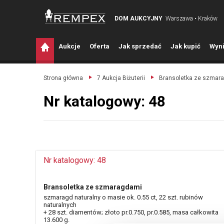
DOM AUKCYJNY
Warszawa • Kraków
A
ukcje
O
ferta
J
ak sprzedać
J
ak kupić
W
yni
Strona główna
7 Aukcja Biżuterii
Bransoletka ze szmar
Nr katalogowy: 48
Nr katalogowy: 48
Bransoletka ze szmaragdami
szmaragd naturalny o masie ok. 0.55 ct, 22 szt. rubinów
naturalnych
+ 28 szt. diamentów; złoto pr.0.750, pr.0.585, masa całkowita
13.600 g.