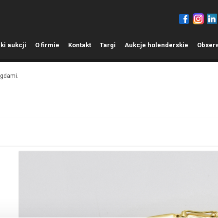
ki aukcji
O
firmie
K
ontakt
T
argi
A
ukcje holenderskie
O
bser
agdami.