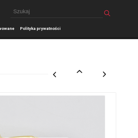
wowane
P
olityka prywatności