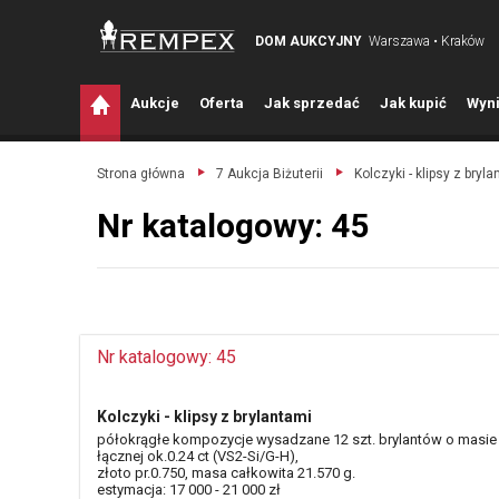
DOM AUKCYJNY
Warszawa • Kraków
A
ukcje
O
ferta
J
ak sprzedać
J
ak kupić
W
yni
Strona główna
7 Aukcja Biżuterii
Kolczyki - klipsy z bryla
Nr katalogowy: 45
Nr katalogowy: 45
Kolczyki - klipsy z brylantami
półokrągłe kompozycje wysadzane 12 szt. brylantów o masie
łącznej ok.0.24 ct (VS2-Si/G-H),
złoto pr.0.750, masa całkowita 21.570 g.
estymacja: 17 000 - 21 000 zł