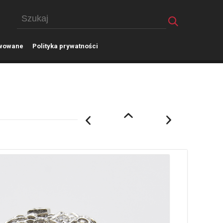
wowane
P
olityka prywatności