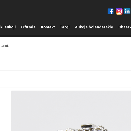
ki aukcji
O
firmie
K
ontakt
T
argi
A
ukcje holenderskie
O
bser
ntami.