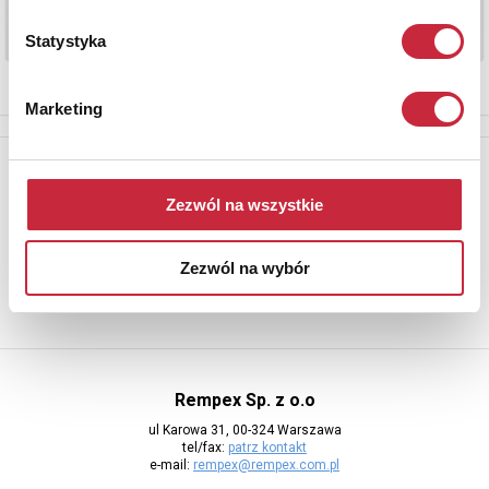
Statystyka
Marketing
Newsletter
Aby otrzymywać informacje o nowych aukcjach, prosimy podać
Zezwól na wszystkie
adres e-mail
Zezwól na wybór
Rempex Sp. z o.o
ul Karowa 31, 00-324 Warszawa
tel/fax:
patrz kontakt
e-mail:
rempex@rempex.com.pl