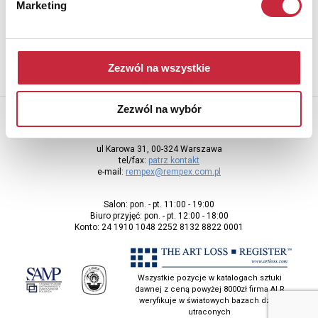
Aby otrzymywać informacje o nowych aukcjach, prosimy podać
Marketing
adres e-mail
Zezwól na wszystkie
Zezwól na wybór
Rempex Sp. z o.o
ul Karowa 31, 00-324 Warszawa
tel/fax:
patrz kontakt
e-mail:
rempex@rempex.com.pl
Salon: pon. - pt. 11:00 - 19:00
Biuro przyjęć: pon. - pt. 12:00 - 18:00
Konto: 24 1910 1048 2252 8132 8822 0001
Wszystkie pozycje w katalogach sztuki
dawnej z ceną powyżej 8000zł firma ALR
weryfikuje w światowych bazach dzieł
utraconych