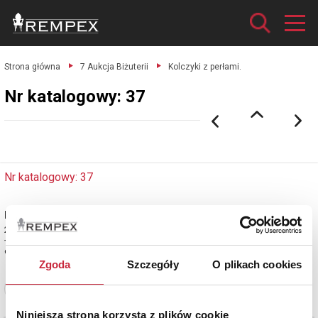
Strona główna
7 Aukcja Biżuterii
Kolczyki z perłami.
Nr katalogowy: 37
Nr katalogowy: 37
Kolczyki z perłami
2 szt. pereł hodowlanych Tahiti o śr. 9.70-9.80 mm
+ 2 szt. brylantów o masie łącznej ok.0.20 ct; złoto pr.0.585.
estymacja: 7 300 - 8 800 zł
Zgoda
Szczegóły
O plikach cookies
Zobacz pełne informacje
Niniejsza strona korzysta z plików cookie