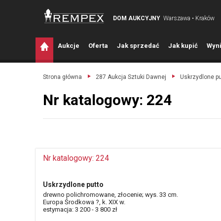
DOM AUKCYJNY
Warszawa • Kraków
A
ukcje
O
ferta
J
ak sprzedać
J
ak kupić
W
yni
Strona główna
287 Aukcja Sztuki Dawnej
Uskrzydlone pu
Nr katalogowy: 224
Nr katalogowy: 224
Uskrzydlone putto
drewno polichromowane, złocenie; wys. 33 cm.
Europa Środkowa ?, k. XIX w.
estymacja: 3 200 - 3 800 zł