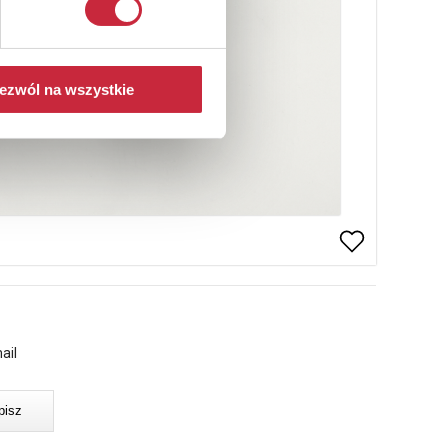
ezwól na wszystkie
ail