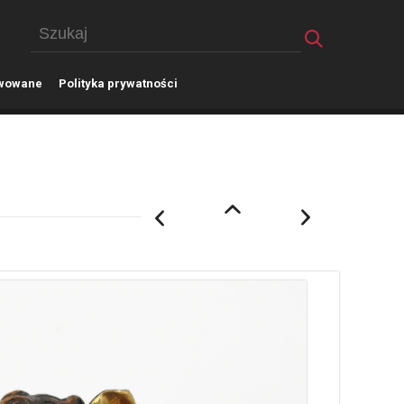
wowane
P
olityka prywatności