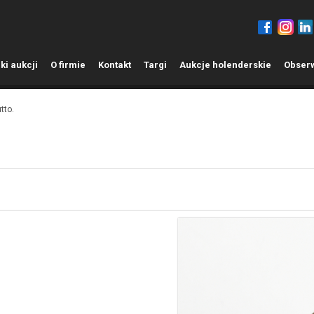
ki aukcji
O
firmie
K
ontakt
T
argi
A
ukcje holenderskie
O
bser
tto.