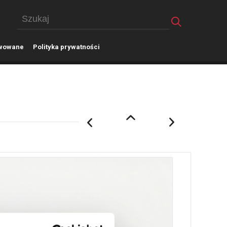
wowane
P
olityka prywatności