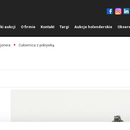
ki aukcji
O
firmie
K
ontakt
T
argi
A
ukcje holenderskie
O
bser
cjonera
Cukiernica z pokrywką.