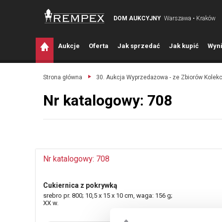
DOM AUKCYJNY
Warszawa • Kraków
A
ukcje
O
ferta
J
ak sprzedać
J
ak kupić
W
yni
Strona główna
30. Aukcja Wyprzedażowa - ze Zbiorów Kolek
Nr katalogowy: 708
Nr katalogowy: 708
Cukiernica z pokrywką
srebro pr. 800; 10,5 x 15 x 10 cm, waga: 156 g;
XX w.