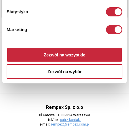
Statystyka
Marketing
Newsletter
Zezwól na wszystkie
Aby otrzymywać informacje o nowych aukcjach, prosimy podać
adres e-mail
Zezwól na wybór
Rempex Sp. z o.o
ul Karowa 31, 00-324 Warszawa
tel/fax:
patrz kontakt
e-mail:
rempex@rempex.com.pl