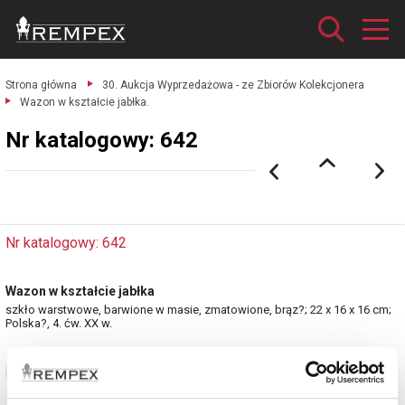
Strona główna
30. Aukcja Wyprzedażowa - ze Zbiorów Kolekcjonera
Wazon w kształcie jabłka.
Nr katalogowy: 642
Nr katalogowy: 642
Wazon w kształcie jabłka
szkło warstwowe, barwione w masie, zmatowione, brąz?; 22 x 16 x 16 cm;
Polska?, 4. ćw. XX w.
Zobacz pełne informacje