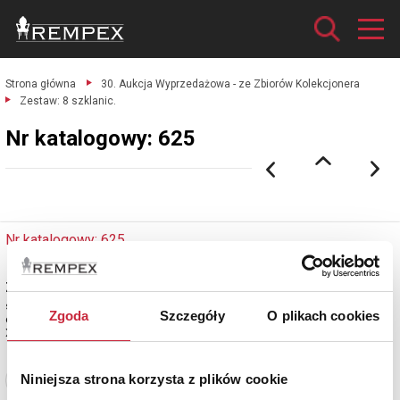
Strona główna
30. Aukcja Wyprzedażowa - ze Zbiorów Kolekcjonera
Zestaw: 8 szklanic.
Nr katalogowy: 625
Nr katalogowy: 625
Zestaw: 8 szklanic
szkło kryształowe bezbarwne, przezroczysta, szlifowane; 13,5 x 6,5 x 6,5
Zgoda
Szczegóły
O plikach cookies
cm;
XX w.
Niniejsza strona korzysta z plików cookie
Zobacz pełne informacje