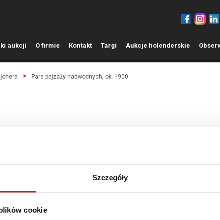
ki aukcji
O
firmie
K
ontakt
T
argi
A
ukcje holenderskie
O
bser
cjonera
Para pejzaży nadwodnych, ok. 1900.
Szczegóły
 plików cookie