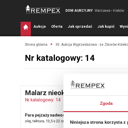
DOM AUKCYJNY
Warszawa • Kraków
A
ukcje
O
ferta
J
ak sprzedać
J
ak kupić
W
yni
Strona główna
30. Aukcja Wyprzedażowa - ze Zbiorów Kolek
Nr katalogowy: 14
Malarz nieokreślony
Nr katalogowy: 14
Zgoda
Para pejzaży nadwodnych, ok. 1900
olej, tektura; 13,5 x 22 cm.
Niniejsza strona korzysta z