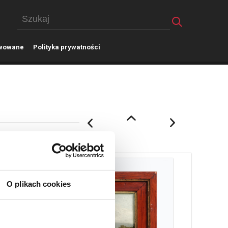
wowane
P
olityka prywatności
O plikach cookies