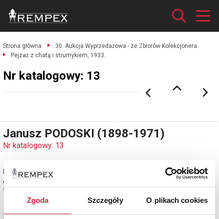
Strona główna
30. Aukcja Wyprzedażowa - ze Zbiorów Kolekcjonera
Pejzaż z chatą i strumykiem, 1933.
Nr katalogowy: 13
Janusz PODOSKI (1898-1971)
Nr katalogowy: 13
Pejzaż z chatą i strumykiem, 1933
olej, płyta; 45,5 x 57 cm;
sygn. p. d.: J. Podoski 1933.
Zgoda
Szczegóły
O plikach cookies
Zobacz pełne informacje