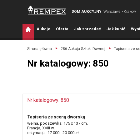
DOM AUKCYJNY
Warszawa • Kraków
A
ukcje
O
ferta
J
ak sprzedać
J
ak kupić
W
yni
Strona główna
286 Aukcja Sztuki Dawnej
Tapiseria ze s
Nr katalogowy: 850
Nr katalogowy: 850
Tapiseria ze sceną dworską
wełna, podszewka; 175 x 137 cm.
Francja, XVIII w.
estymacja: 17 000 - 20 000 zł