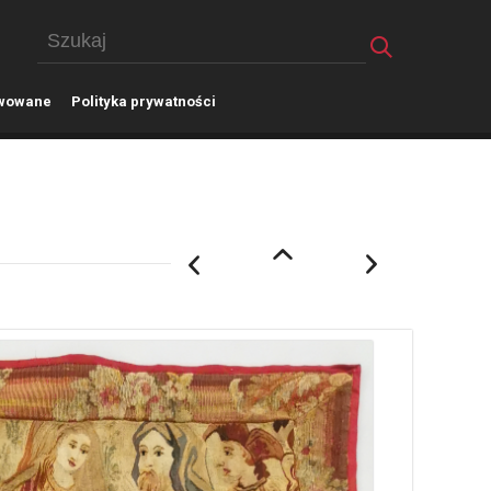
wowane
P
olityka prywatności