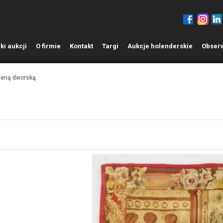
ki aukcji
O
firmie
K
ontakt
T
argi
A
ukcje holenderskie
O
bser
ceną dworską.