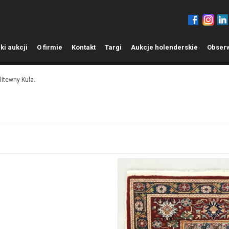
ki aukcji
O
firmie
K
ontakt
T
argi
A
ukcje holenderskie
O
bser
itewny Kula.