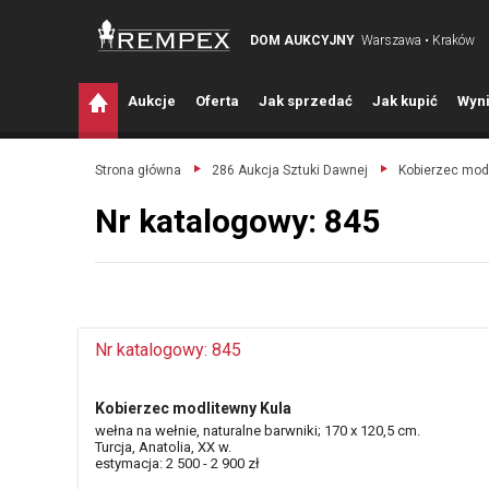
DOM AUKCYJNY
Warszawa • Kraków
A
ukcje
O
ferta
J
ak sprzedać
J
ak kupić
W
yni
Strona główna
286 Aukcja Sztuki Dawnej
Kobierzec modl
Nr katalogowy: 845
Nr katalogowy: 845
Kobierzec modlitewny Kula
wełna na wełnie, naturalne barwniki; 170 x 120,5 cm.
Turcja, Anatolia, XX w.
estymacja: 2 500 - 2 900 zł