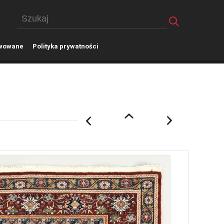
wowane
P
olityka prywatności