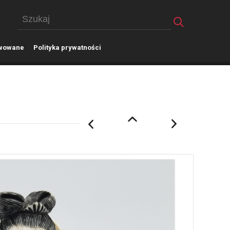
wowane
P
olityka prywatności