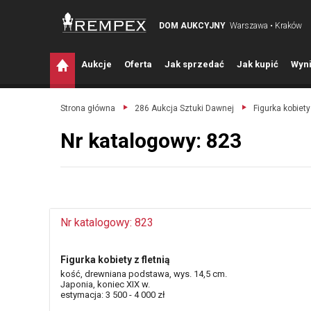
DOM AUKCYJNY
Warszawa • Kraków
A
ukcje
O
ferta
J
ak sprzedać
J
ak kupić
W
yni
Strona główna
286 Aukcja Sztuki Dawnej
Figurka kobiety 
Nr katalogowy: 823
Nr katalogowy: 823
Figurka kobiety z fletnią
kość, drewniana podstawa, wys. 14,5 cm.
Japonia, koniec XIX w.
estymacja: 3 500 - 4 000 zł