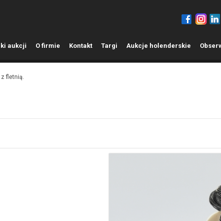
ki aukcji
O
firmie
K
ontakt
T
argi
A
ukcje holenderskie
O
bser
z fletnią.