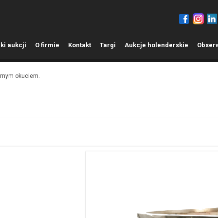
ki aukcji
O
firmie
K
ontakt
T
argi
A
ukcje holenderskie
O
bser
rnym okuciem.