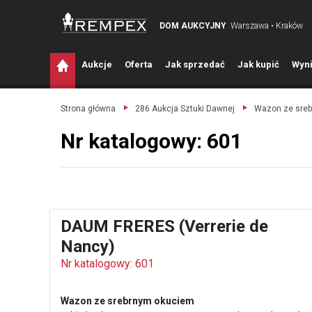
DOM AUKCYJNY
Warszawa • Kraków
A
ukcje
O
ferta
J
ak sprzedać
J
ak kupić
W
yni
Strona główna
286 Aukcja Sztuki Dawnej
Wazon ze sreb
Nr katalogowy: 601
DAUM FRERES (Verrerie de
Nancy)
Nr katalogowy: 601
Wazon ze srebrnym okuciem