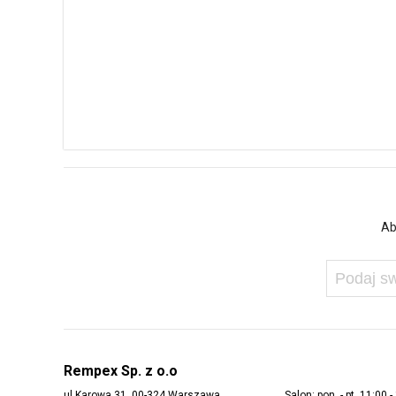
Ab
Rempex Sp. z o.o
ul Karowa 31, 00-324 Warszawa
Salon: pon. - pt. 11:00 -