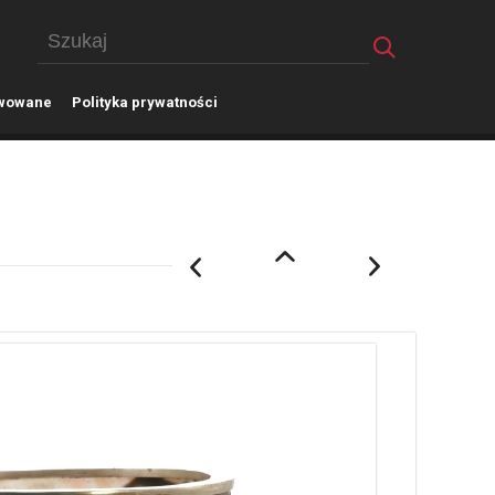
wowane
P
olityka prywatności