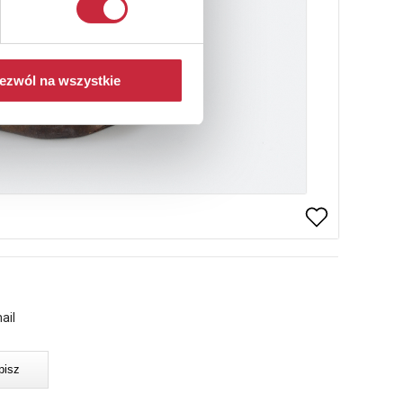
ezwól na wszystkie
ail