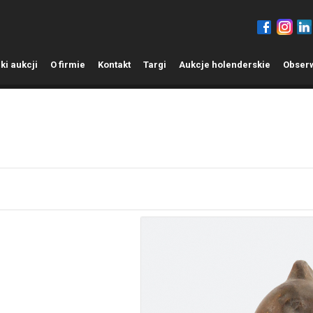
ki aukcji
O
firmie
K
ontakt
T
argi
A
ukcje holenderskie
O
bser