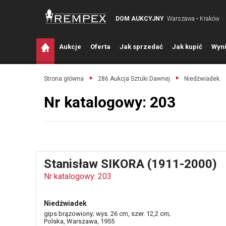
DOM AUKCYJNY
Warszawa • Kraków
A
ukcje
O
ferta
J
ak sprzedać
J
ak kupić
W
yni
Strona główna
286 Aukcja Sztuki Dawnej
Niedźwiadek.
Nr katalogowy: 203
Stanisław SIKORA (1911-2000)
Nr katalogowy: 203
Niedźwiadek
gips brązowiony; wys. 26 cm, szer. 12,2 cm;
Polska, Warszawa, 1955