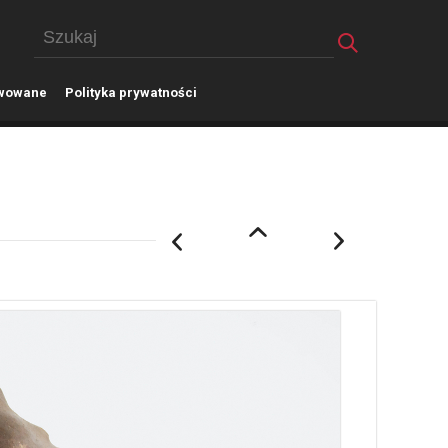
wowane
P
olityka prywatności