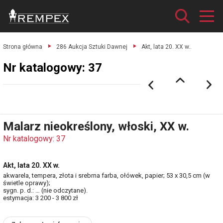
Strona główna
286 Aukcja Sztuki Dawnej
Akt, lata 20. XX w..
Nr katalogowy: 37
Malarz nieokreślony, włoski, XX w.
Nr katalogowy: 37
Akt, lata 20. XX w.
akwarela, tempera, złota i srebrna farba, ołówek, papier; 53 x 30,5 cm (w
świetle oprawy);
sygn. p. d.: … (nie odczytane).
estymacja: 3 200 - 3 800 zł