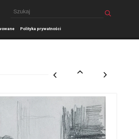
wowane
P
olityka prywatności