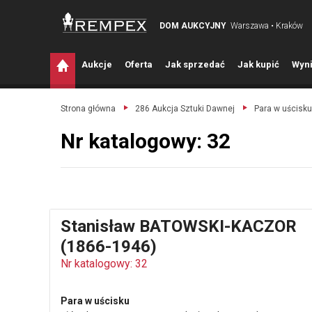
DOM AUKCYJNY
Warszawa • Kraków
A
ukcje
O
ferta
J
ak sprzedać
J
ak kupić
W
yni
Strona główna
286 Aukcja Sztuki Dawnej
Para w uścisku
Nr katalogowy: 32
Stanisław BATOWSKI-KACZOR
(1866-1946)
Nr katalogowy: 32
Para w uścisku