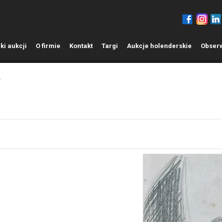
ki aukcji
O
firmie
K
ontakt
T
argi
A
ukcje holenderskie
O
bser
.