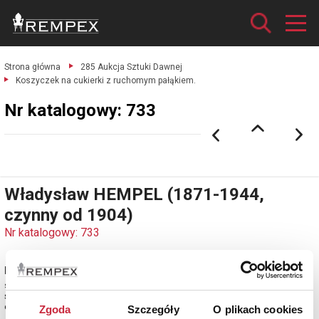
Strona główna
285 Aukcja Sztuki Dawnej
Koszyczek na cukierki z ruchomym pałąkiem.
Nr katalogowy: 733
Władysław HEMPEL (1871-1944,
czynny od 1904)
Nr katalogowy: 733
Koszyczek na cukierki z ruchomym pałąkiem
szkło kryształowe, srebro cechowane; wys. 3,7 cm,
średnica 15 cm. Warszawa, lata 30. XX w.
estymacja: 1 500 - 1 800 zł
Zgoda
Szczegóły
O plikach cookies