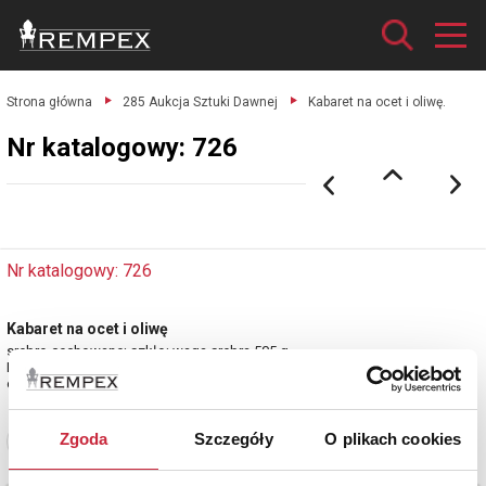
Strona główna
285 Aukcja Sztuki Dawnej
Kabaret na ocet i oliwę.
Nr katalogowy: 726
Nr katalogowy: 726
Kabaret na ocet i oliwę
srebro cechowane; szkło; waga srebra 505 g.
Belgia, Antwerpia, k. XVIII w.
estymacja: 3 300 - 4 000 zł
Zgoda
Szczegóły
O plikach cookies
Zobacz pełne informacje