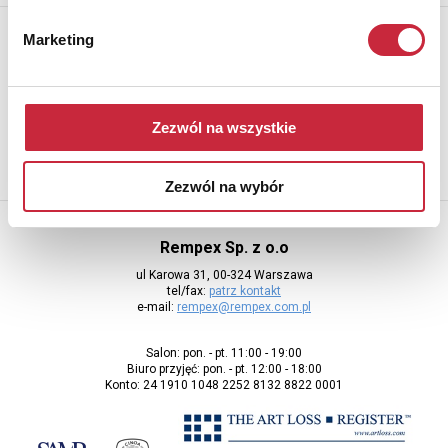
Newsletter
Marketing
Aby otrzymywać informacje o nowych aukcjach, prosimy podać
adres e-mail
Zezwól na wszystkie
Zezwól na wybór
Rempex Sp. z o.o
ul Karowa 31, 00-324 Warszawa
tel/fax:
patrz kontakt
e-mail:
rempex@rempex.com.pl
Salon: pon. - pt. 11:00 - 19:00
Biuro przyjęć: pon. - pt. 12:00 - 18:00
Konto: 24 1910 1048 2252 8132 8822 0001