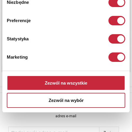
Niezbędne
zgody
Preferencje
Statystyka
Marketing
Zezwól na wszystkie
Newsletter
Zezwól na wybór
Aby otrzymywać informacje o nowych aukcjach, prosimy podać
adres e-mail