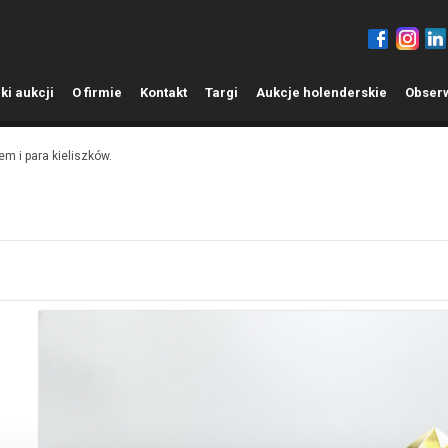
ki aukcji
O
firmie
K
ontakt
T
argi
A
ukcje holenderskie
O
bser
em i para kieliszków.