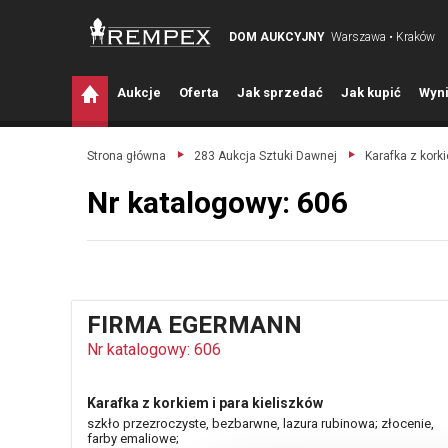
DOM AUKCYJNY
Warszawa • Kraków
A
ukcje
O
ferta
J
ak sprzedać
J
ak kupić
W
yni
Strona główna
283 Aukcja Sztuki Dawnej
Karafka z korki
Nr katalogowy: 606
FIRMA EGERMANN
Nr katalogowy: 606
Karafka z korkiem i para kieliszków
szkło przezroczyste, bezbarwne, lazura rubinowa; złocenie,
farby emaliowe;