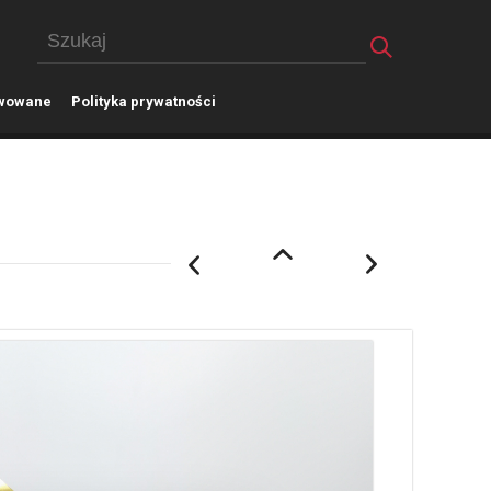
wowane
P
olityka prywatności