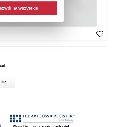
ezwól na wszystkie
ail
Wszystkie pozycje w katalogach sztuki