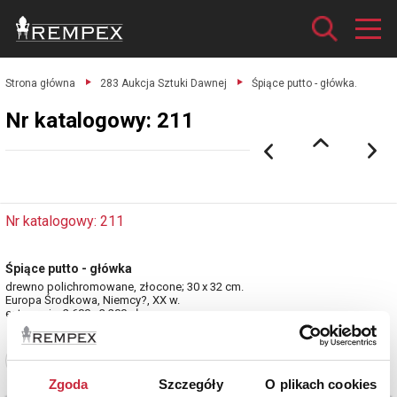
Strona główna
283 Aukcja Sztuki Dawnej
Śpiące putto - główka.
Nr katalogowy: 211
Nr katalogowy: 211
Śpiące putto - główka
drewno polichromowane, złocone; 30 x 32 cm.
Europa Środkowa, Niemcy?, XX w.
estymacja: 2 600 - 3 200 zł
Zobacz pełne informacje
Zgoda
Szczegóły
O plikach cookies