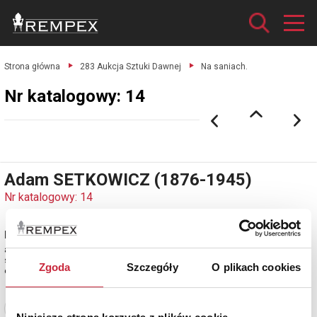
Strona główna
283 Aukcja Sztuki Dawnej
Na saniach.
Nr katalogowy: 14
Adam SETKOWICZ (1876-1945)
Nr katalogowy: 14
Na saniach
akwarela, papier; 17 x 33 cm;
sygn. l.d.: A. Setkowicz
Zgoda
Szczegóły
O plikach cookies
estymacja: 2 300 - 2 700 zł
Zobacz pełne informacje