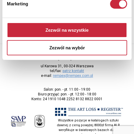
Marketing
Aby otrzymywać informacje o nowych aukcjach, prosimy podać
adres e-mail
Zezwól na wszystkie
Zezwól na wybór
Rempex Sp. z o.o
ul Karowa 31, 00-324 Warszawa
tel/fax:
patrz kontakt
e-mail:
rempex@rempex.com.pl
Salon: pon. - pt. 11:00 - 19:00
Biuro przyjęć: pon. - pt. 12:00 - 18:00
Konto: 24 1910 1048 2252 8132 8822 0001
Wszystkie pozycje w katalogach sztuki
dawnej z ceną powyżej 8000zł firma ALR
weryfikuje w światowych bazach dzieł