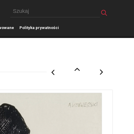
wowane
P
olityka prywatności