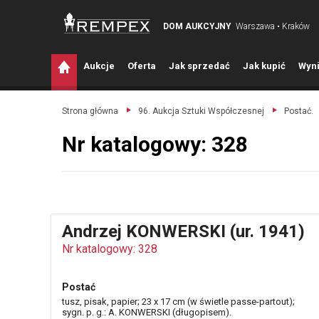
DOM AUKCYJNY
Warszawa • Kraków
A
ukcje
O
ferta
J
ak sprzedać
J
ak kupić
W
yni
Strona główna
96. Aukcja Sztuki Współczesnej
Postać.
Nr katalogowy: 328
Andrzej KONWERSKI (ur. 1941)
Nr katalogowy: 328
Postać
tusz, pisak, papier; 23 x 17 cm (w świetle passe-partout);
sygn. p. g.: A. KONWERSKI (długopisem).