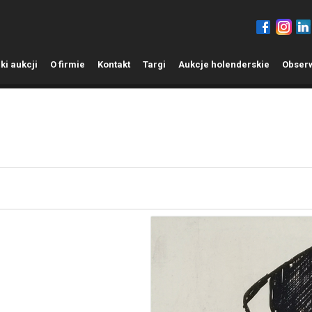
ki aukcji
O
firmie
K
ontakt
T
argi
A
ukcje holenderskie
O
bser