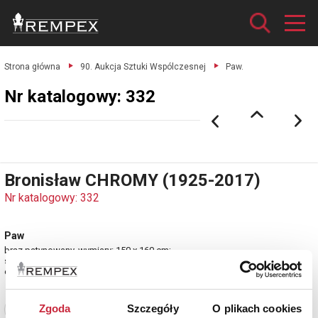
Strona główna
90. Aukcja Sztuki Wspólczesnej
Paw.
Nr katalogowy: 332
Bronisław CHROMY (1925-2017)
Nr katalogowy: 332
Paw
brąz patynowany, wymiary: 150 x 160 cm;
sygn. z tyłu na ogonie: BCHROMY.
estymacja: 28 000 - 38 000 zł
Zgoda
Szczegóły
O plikach cookies
Zobacz pełne informacje