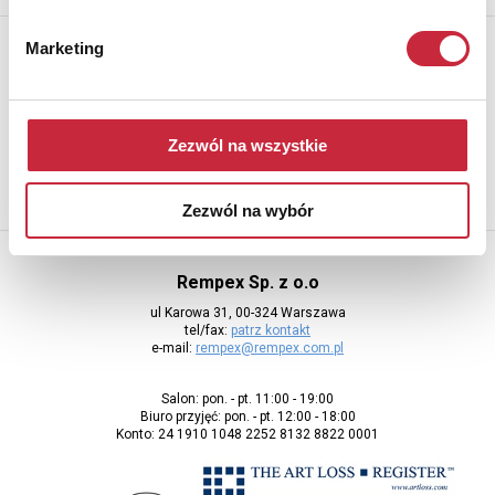
Newsletter
Marketing
Aby otrzymywać informacje o nowych aukcjach, prosimy podać
adres e-mail
Zezwól na wszystkie
Zezwól na wybór
Rempex Sp. z o.o
ul Karowa 31, 00-324 Warszawa
tel/fax:
patrz kontakt
e-mail:
rempex@rempex.com.pl
Salon: pon. - pt. 11:00 - 19:00
Biuro przyjęć: pon. - pt. 12:00 - 18:00
Konto: 24 1910 1048 2252 8132 8822 0001