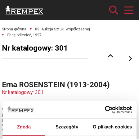
Strona główna
89. Aukcja Sztuki Wspólczesnej
Chcę odlecieć, 1997.
Nr katalogowy: 301
Erna ROSENSTEIN (1913-2004)
Nr katalogowy: 301
Chcę odlecieć, 1997
kolaż, gwasz, ołówek, pastel olejna, papier; 23 x 31 cm (w świetle passe-
partout);
sygn. i dat. p. d.: 1997 E.Rosenstein;
Zgoda
Szczegóły
O plikach cookies
estymacja: 26 000 - 30 000 zł