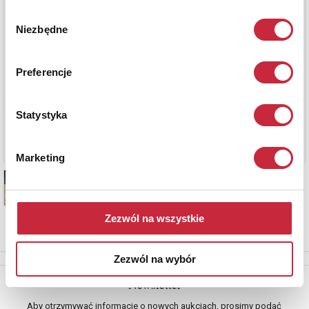
Wybór
Niezbędne
zgody
Preferencje
Statystyka
Marketing
Zezwól na wszystkie
Zezwól na wybór
Newsletter
Aby otrzymywać informacje o nowych aukcjach, prosimy podać