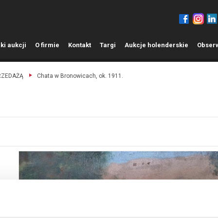
ki aukcji
O
firmie
K
ontakt
T
argi
A
ukcje holenderskie
O
bser
PRZEDAŻĄ
Chata w Bronowicach, ok. 1911.