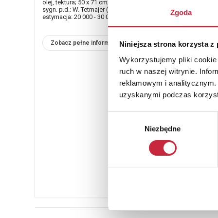
olej, tektura; 50 x 71 cm;
sygn. p.d.: W. Tetmajer (ołówkiem)
Zgoda
estymacja: 20 000 - 30 000 zł
Zobacz pełne informacje
Niniejsza strona korzysta z
Wykorzystujemy pliki cookie 
ruch w naszej witrynie. Inf
reklamowym i analitycznym. 
uzyskanymi podczas korzysta
Wybór
Niezbędne
zgody