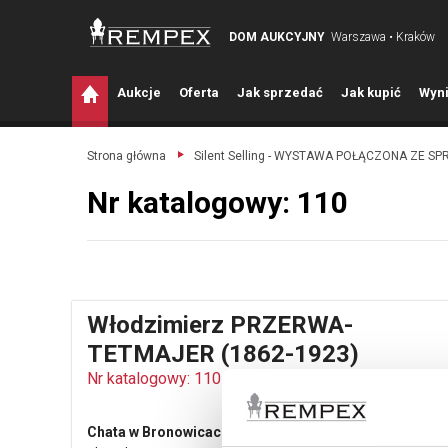
DOM AUKCYJNY
Warszawa • Kraków
A
ukcje
O
ferta
J
ak sprzedać
J
ak kupić
W
yni
Strona główna
Silent Selling - WYSTAWA POŁĄCZONA ZE S
Nr katalogowy: 110
Włodzimierz PRZERWA-
TETMAJER (1862-1923)
Nr katalogowy: 110
Chata w Bronowicach, ok. 1911