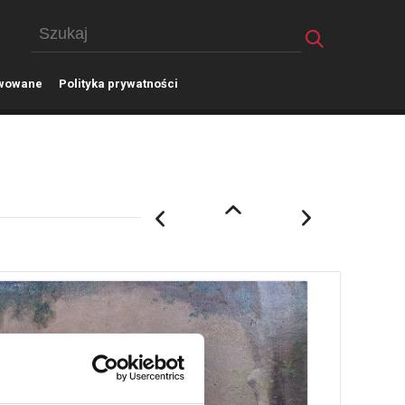
wowane
P
olityka prywatności