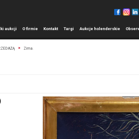
ki aukcji
O
firmie
K
ontakt
T
argi
A
ukcje holenderskie
O
bser
PRZEDAŻĄ
Zima.
)