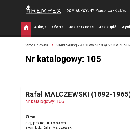
DOM AUKCYJNY
Warszawa • Kraków
A
ukcje
O
ferta
J
ak sprzedać
J
ak kupić
W
yni
Strona główna
Silent Selling - WYSTAWA POŁĄCZONA ZE S
Nr katalogowy: 105
Rafał MALCZEWSKI (1892-1965
Nr katalogowy: 105
Zima
olej, płótno; 101 x 80 cm;
sygn. l. d.: Rafał Malczewski