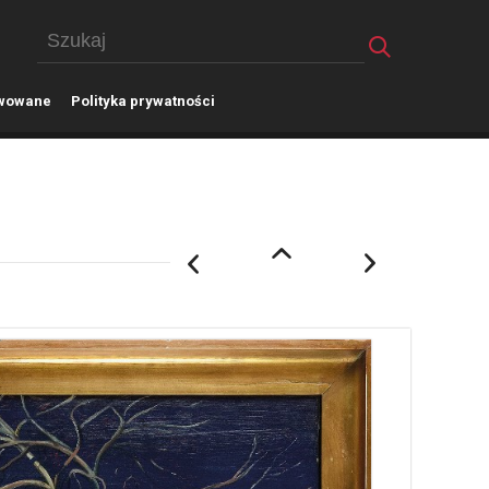
wowane
P
olityka prywatności