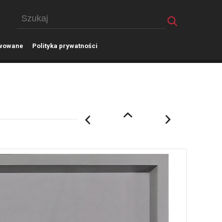
wowane
P
olityka prywatności