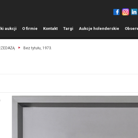
ki aukcji
O
firmie
K
ontakt
T
argi
A
ukcje holenderskie
O
bser
PRZEDAŻĄ
Bez tytułu, 1973.
)