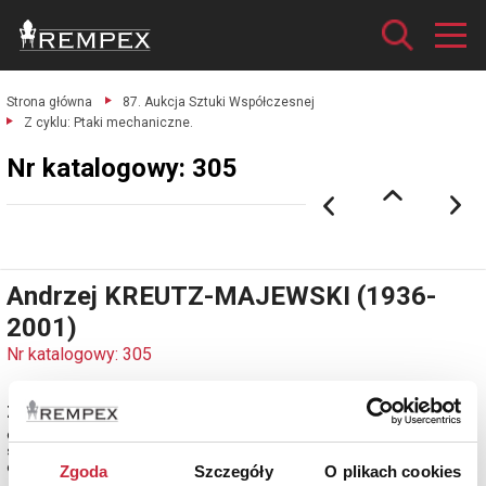
Strona główna
87. Aukcja Sztuki Współczesnej
Z cyklu: Ptaki mechaniczne.
Nr katalogowy: 305
Andrzej KREUTZ-MAJEWSKI (1936-
2001)
Nr katalogowy: 305
Z cyklu: Ptaki mechaniczne
olej, płótno; 101 x 120 cm;
sygn. p. d.: Andrzej Kreutz-Majewski.
estymacja: 10 000 - 13 000 zł
Zgoda
Szczegóły
O plikach cookies