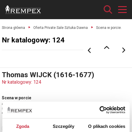
Strona główna
Oferta Private Sale Sztuka Dawna
Scena w porcie.
Nr katalogowy: 124
Thomas WIJCK (1616-1677)
Nr katalogowy: 124
Scena w porcie
olej, płótno dublowane; 82,5 x 107 cm;
sygn. l. d.: T Wijck
estymacja 200 000 - 240 000 zł
Zgoda
Szczegóły
O plikach cookies
Zobacz pełne informacje