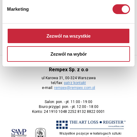
Newsletter
Marketing
Aby otrzymywać informacje o nowych aukcjach, prosimy podać
adres e-mail
Zezwól na wszystkie
Zezwól na wybór
Rempex Sp. z o.o
ul Karowa 31, 00-324 Warszawa
tel/fax:
patrz kontakt
e-mail:
rempex@rempex.com.pl
Salon: pon. - pt. 11:00 - 19:00
Biuro przyjęć: pon. - pt. 12:00 - 18:00
Konto: 24 1910 1048 2252 8132 8822 0001
Wszystkie pozycje w katalogach sztuki