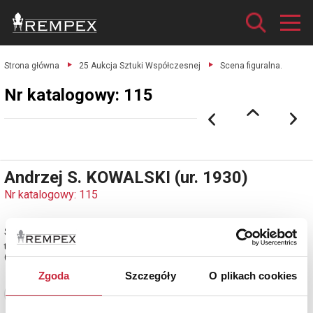
Strona główna
25 Aukcja Sztuki Współczesnej
Scena figuralna.
Nr katalogowy: 115
Andrzej S. KOWALSKI (ur. 1930)
Nr katalogowy: 115
Scena figuralna
tusz, papier, 22,5 x 28 cm (w oewietle oprawy); sygn. p. d.: ASKowalski
(ołówkiem)
Zgoda
Szczegóły
O plikach cookies
Zobacz pełne informacje