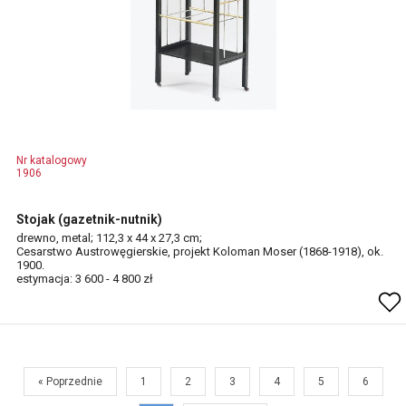
Nr katalogowy
1906
Stojak (gazetnik-nutnik)
drewno, metal; 112,3 x 44 x 27,3 cm;
Cesarstwo Austrowęgierskie, projekt Koloman Moser (1868-1918), ok.
1900.
estymacja: 3 600 - 4 800 zł
« Poprzednie
1
2
3
4
5
6