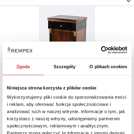
Zgoda
Szczegóły
O plikach cookies
Niniejsza strona korzysta z plików cookie
Wykorzystujemy pliki cookie do spersonalizowania treści
Nr katalogowy
i reklam, aby oferować funkcje społecznościowe i
1902
analizować ruch w naszej witrynie. Informacje o tym, jak
korzystasz z naszej witryny, udostępniamy partnerom
Szafka w stylu empirowym
społecznościowym, reklamowym i analitycznym.
zamykana jednoskrzydłowo, z szufladką, fornirowana, orzechem, w
części czerniona,
Partnerzy mogą połączyć te informacje z innymi danymi