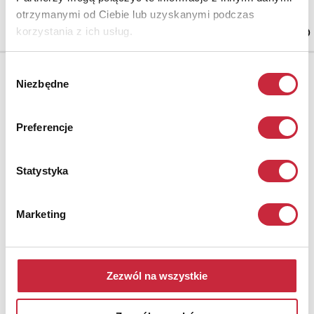
85,8 x 45,2 x 35,5 cm, Europa Zachodnia (Włochy?), XIX w.
otrzymanymi od Ciebie lub uzyskanymi podczas
estymacja: 4 000 - 5 000 zł
korzystania z ich usług.
Wybór
Niezbędne
zgody
Preferencje
Statystyka
Marketing
Zezwól na wszystkie
Nr katalogowy
1903