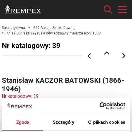
Strona główna
269 Aukcja Sztuki Dawnej
Kniaź Jurij i książę ruski odwiedzający malarza ikon, 1888.
Nr katalogowy: 39
Stanisław KACZOR BATOWSKI (1866-
1946)
Nr katalogowy: 39
Kniaź Jurij i książę ruski odwiedzający malarza ikon, 1888
olej, płótno naklejone na tekturę; 49 x 64 cm;
Zgoda
Szczegóły
O plikach cookies
sygn., dat. i opisany p. d.: S.K. Batowski / Monachium 1888;
estymacja: 25 000 - 30 000 zł