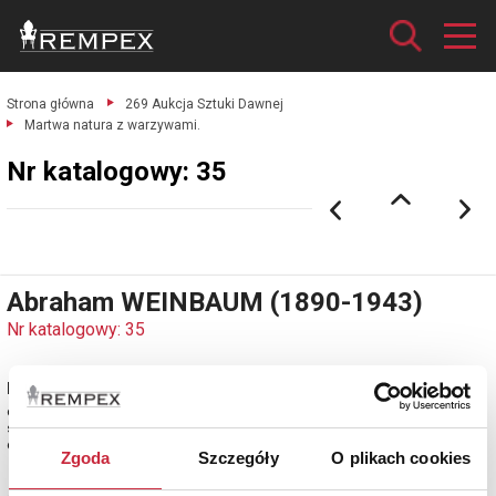
Strona główna
269 Aukcja Sztuki Dawnej
Martwa natura z warzywami.
Nr katalogowy: 35
Abraham WEINBAUM (1890-1943)
Nr katalogowy: 35
Martwa natura z warzywami
olej, płótno; 50,5 x 61 cm;
sygn. p. d.: AWeinbaum.
estymacja: 9 000 - 11 000 zł
Zgoda
Szczegóły
O plikach cookies