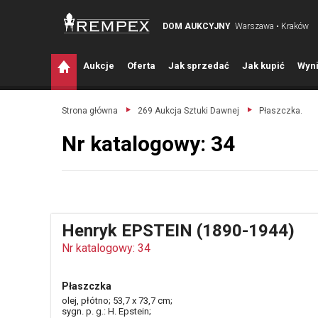
DOM AUKCYJNY
Warszawa • Kraków
A
ukcje
O
ferta
J
ak sprzedać
J
ak kupić
W
yni
Strona główna
269 Aukcja Sztuki Dawnej
Płaszczka.
Nr katalogowy: 34
Henryk EPSTEIN (1890-1944)
Nr katalogowy: 34
Płaszczka
olej, płótno; 53,7 x 73,7 cm;
sygn. p. g.: H. Epstein;