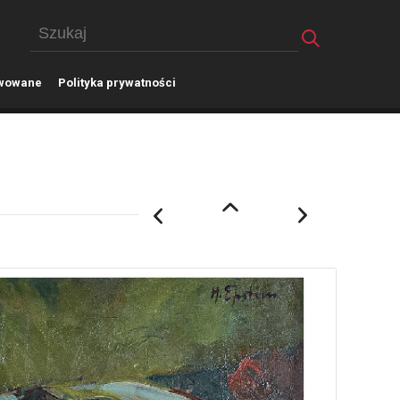
wowane
P
olityka prywatności