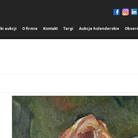
ki aukcji
O
firmie
K
ontakt
T
argi
A
ukcje holenderskie
O
bser