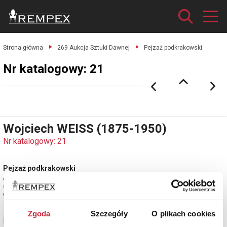
Strona główna
269 Aukcja Sztuki Dawnej
Pejzaż podkrakowski.
Nr katalogowy: 21
Wojciech WEISS (1875-1950)
Nr katalogowy: 21
Pejzaż podkrakowski
olej, płótno; 43 x 63 cm (w świetle oprawy);
sygn. p. d.: WWeiss.
estymacja: 18 000 - 22 000 zł
Zgoda
Szczegóły
O plikach cookies
Zobacz pełne informacje