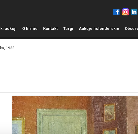
ki aukcji
O
firmie
K
ontakt
T
argi
A
ukcje holenderskie
O
bser
a, 1933.