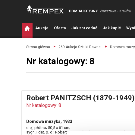
DOM AUKCYJNY
Warszawa • Kraków
A
ukcje
O
ferta
J
ak sprzedać
J
ak kupić
W
yni
Strona główna
269 Aukcja Sztuki Dawnej
Domowa muzyk
Nr katalogowy: 8
Robert PANITZSCH (1879-1949)
Nr katalogowy: 8
Domowa muzyka, 1933
olej, płótno; 50,5 x 61 cm;
sygn. i dat. p. d.: Robert Pan. 33. (wydrapana w malaturze).