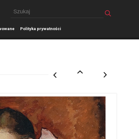
wowane
P
olityka prywatności