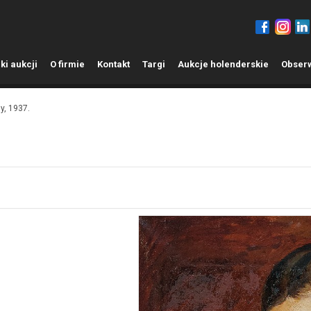
ki aukcji
O
firmie
K
ontakt
T
argi
A
ukcje holenderskie
O
bser
y, 1937.