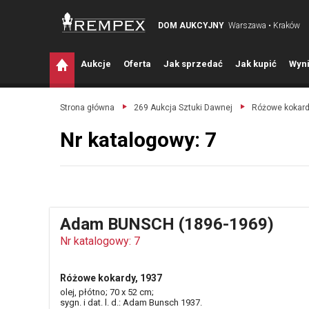
DOM AUKCYJNY
Warszawa • Kraków
A
ukcje
O
ferta
J
ak sprzedać
J
ak kupić
W
yni
Strona główna
269 Aukcja Sztuki Dawnej
Różowe kokard
Nr katalogowy: 7
Adam BUNSCH (1896-1969)
Nr katalogowy: 7
Różowe kokardy, 1937
olej, płótno; 70 x 52 cm;
sygn. i dat. l. d.: Adam Bunsch 1937.