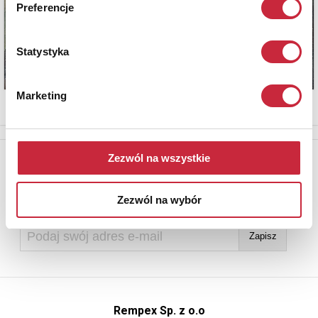
Preferencje
Statystyka
Marketing
Newsletter
Zezwól na wszystkie
Aby otrzymywać informacje o nowych aukcjach, prosimy podać
adres e-mail
Zezwól na wybór
Rempex Sp. z o.o