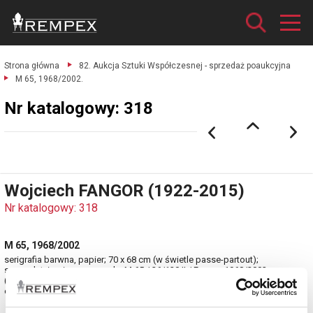
Strona główna
82. Aukcja Sztuki Współczesnej - sprzedaż poaukcyjna
M 65, 1968/2002.
Nr katalogowy: 318
Wojciech FANGOR (1922-2015)
Nr katalogowy: 318
M 65, 1968/2002
serigrafia barwna, papier; 70 x 68 cm (w świetle passe-partout);
sygn., dat. i opisana u spodu: M 65 / 26/120 II / Fangor 1968/2002
(ołówkiem).
estymacja: 18 000 - 22 000 zł