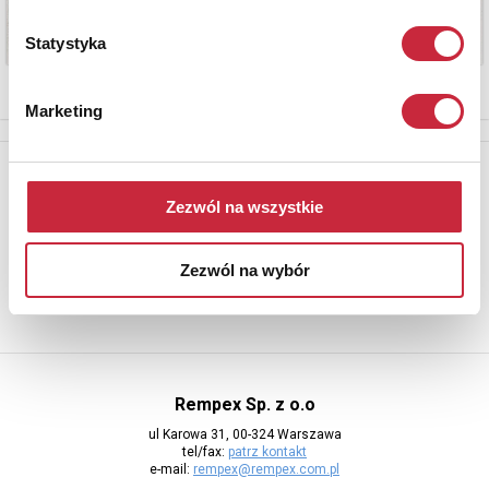
Statystyka
Marketing
Newsletter
Zezwól na wszystkie
Aby otrzymywać informacje o nowych aukcjach, prosimy podać
adres e-mail
Zezwól na wybór
Rempex Sp. z o.o
ul Karowa 31, 00-324 Warszawa
tel/fax:
patrz kontakt
e-mail:
rempex@rempex.com.pl