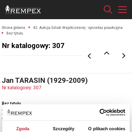
Strona główna
82. Aukcja Sztuki Współczesnej - sprzedaż poaukcyjna
Bez tytułu.
Nr katalogowy: 307
Jan TARASIN (1929-2009)
Nr katalogowy: 307
Bez tytułu
akwarela, gwasz, papier fakturowany; 28,5 x 39 cm (w świetle oprawy);
sygn. l. d.: Jan Tarasin (ołówkiem).
estymacja: 11 000 - 14 000 zł
Zgoda
Szczegóły
O plikach cookies