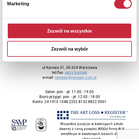
Aby otrzymywać informacje o nowych aukcjach, prosimy podać
Marketing
adres e-mail
Zezwól na wszystkie
Zezwól na wybór
Rempex Sp. z o.o
ul Karowa 31, 00-324 Warszawa
tel/fax:
patrz kontakt
e-mail:
rempex@rempex.com.pl
Salon: pon. - pt. 11:00 - 19:00
Biuro przyjęć: pon. - pt. 12:00 - 18:00
Konto: 24 1910 1048 2252 8132 8822 0001
Wszystkie pozycje w katalogach sztuki
dawnej z ceną powyżej 8000zł firma ALR
weryfikuje w światowych bazach dzieł
utraconych