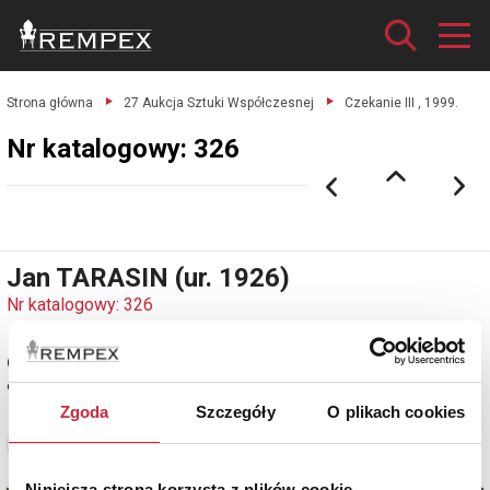
Strona główna
27 Aukcja Sztuki Współczesnej
Czekanie III , 1999.
Nr katalogowy: 326
Jan TARASIN (ur. 1926)
Nr katalogowy: 326
Czekanie III , 1999
olej, płótno, 114 x 146 cm; sygn. i dat. p. d.: Jan Tarasin 99;
Zgoda
Szczegóły
O plikach cookies
Zobacz pełne informacje
Niniejsza strona korzysta z plików cookie