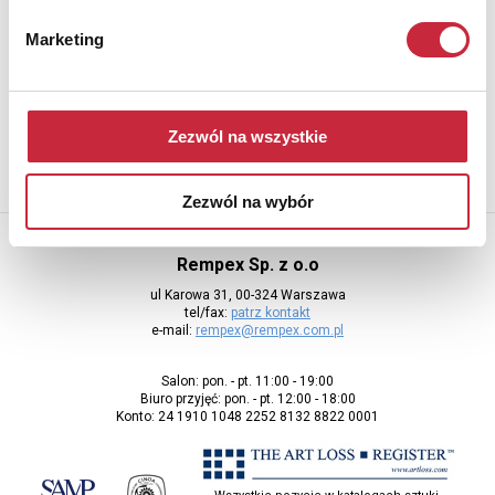
Newsletter
Marketing
Aby otrzymywać informacje o nowych aukcjach, prosimy podać
adres e-mail
Zezwól na wszystkie
Zezwól na wybór
Rempex Sp. z o.o
ul Karowa 31, 00-324 Warszawa
tel/fax:
patrz kontakt
e-mail:
rempex@rempex.com.pl
Salon: pon. - pt. 11:00 - 19:00
Biuro przyjęć: pon. - pt. 12:00 - 18:00
Konto: 24 1910 1048 2252 8132 8822 0001